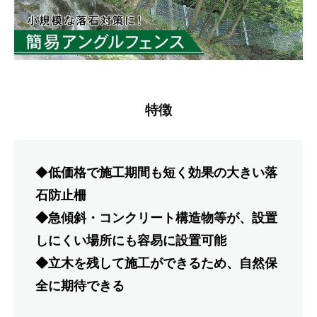
ア
国
ン
土
環
グ
境
ル
保
フ
全
特徴
ェ
を
ン
め
ざ
◆
低価格で施工期間も短く効果の大きい落
ス
し
石防止柵
2022
て
◆急傾斜・コンクリート構造物等が、設置
年
、
しにくい場所にも容易に設置可能
1
地
◆立木を残して施工ができるため、自然保
月
域
全に期待できる
16
貢
日