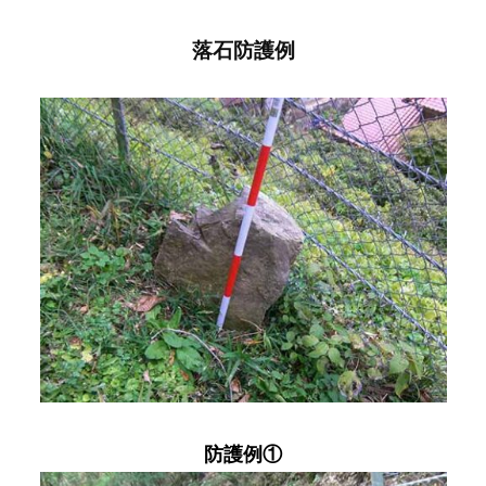
ん
で
落石防護例
き
ま
し
た
。
防護例①