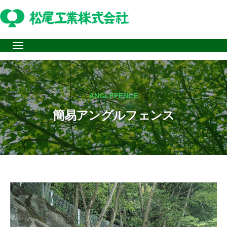
株
ュ
コ
松
ー
松
式
ン
尾
会
尾
テ
社
工
工
メ
ン
業
ニ
業
ュ
株
ツ
ー
株
式
へ
式
ANGLEFENCE
会
ス
会
社
簡易アングルフェンス
キ
社
ッ
は
の
プ
り
面
簡
緑
易
化