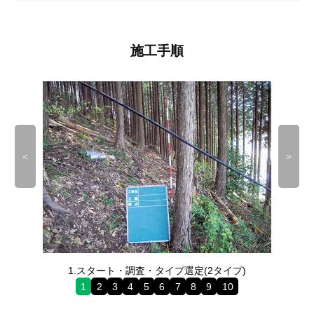
献
by
し
yamaguchi
技
施工手順
術
評
価
を
い
＜
＞
た
だ
き
な
が
1.スタート・調査・タイプ選定(2タイプ)
ら
1
2
3
4
5
6
7
8
9
10
歩